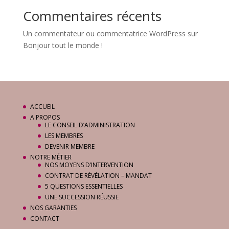
Commentaires récents
Un commentateur ou commentatrice WordPress
sur
Bonjour tout le monde !
ACCUEIL
A PROPOS
LE CONSEIL D’ADMINISTRATION
LES MEMBRES
DEVENIR MEMBRE
NOTRE MÉTIER
NOS MOYENS D’INTERVENTION
CONTRAT DE RÉVÉLATION – MANDAT
5 QUESTIONS ESSENTIELLES
UNE SUCCESSION RÉUSSIE
NOS GARANTIES
CONTACT